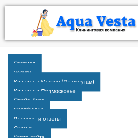
Главная
Услуги
Клининг в Москве (По округам)
Клининг в Подмосковье
Прайс-Лист
Портфолио
Вопросы и ответы
Статьи
Карта сайта