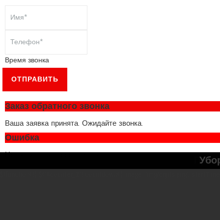
Время звонка
ОТПРАВИТЬ
Заказ обратного звонка
Ваша заявка принята. Ожидайте звонка.
Ошибка
Неправильно введена капча
Проф
Убо
$(function(){ $('#counter_2').countdown({ image: 'img/digits.png', startTime: '6